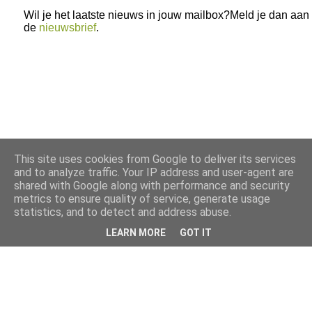
Wil je het laatste nieuws in jouw mailbox?Meld je dan aan
de
nieuwsbrief
.
This site uses cookies from Google to deliver its services
and to analyze traffic. Your IP address and user-agent are
shared with Google along with performance and security
metrics to ensure quality of service, generate usage
statistics, and to detect and address abuse.
LEARN MORE
GOT IT