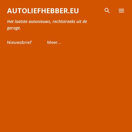
Doorgaan naar hoofdcontent
AUTOLIEFHEBBER.EU
Het laatste autonieuws, rechtstreeks uit de
garage.
Nieuwsbrief
Meer…