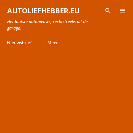
Doorgaan naar hoofdcontent
AUTOLIEFHEBBER.EU
Het laatste autonieuws, rechtstreeks uit de
garage.
Nieuwsbrief
Meer…