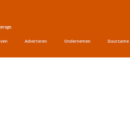
Doorgaan naar hoofdcontent
garage.
jven
Adverteren
Ondernemen
Duurzame 