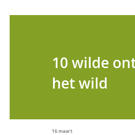
10 wilde on
het wild
16 maart