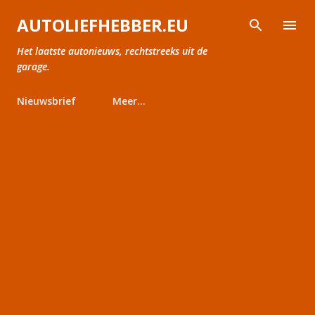
Doorgaan naar hoofdcontent
AUTOLIEFHEBBER.EU
Het laatste autonieuws, rechtstreeks uit de
garage.
Nieuwsbrief
Meer…