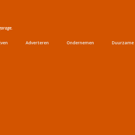
Doorgaan naar hoofdcontent
garage.
jven
Adverteren
Ondernemen
Duurzame 