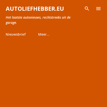
Doorgaan naar hoofdcontent
AUTOLIEFHEBBER.EU
Het laatste autonieuws, rechtstreeks uit de
garage.
Nieuwsbrief
Meer…