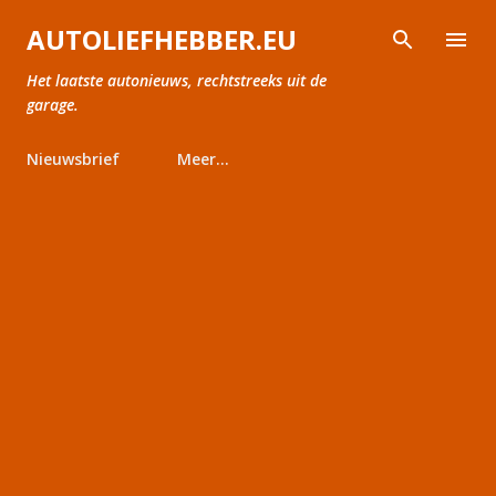
Doorgaan naar hoofdcontent
AUTOLIEFHEBBER.EU
Het laatste autonieuws, rechtstreeks uit de
garage.
Nieuwsbrief
Meer…