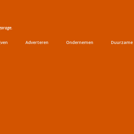
Doorgaan naar hoofdcontent
garage.
jven
Adverteren
Ondernemen
Duurzame 