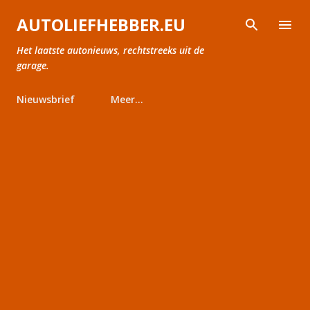
Doorgaan naar hoofdcontent
AUTOLIEFHEBBER.EU
Het laatste autonieuws, rechtstreeks uit de
garage.
Nieuwsbrief
Meer…