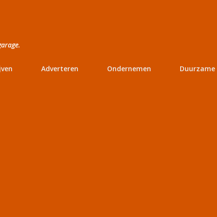
Doorgaan naar hoofdcontent
garage.
jven
Adverteren
Ondernemen
Duurzame 