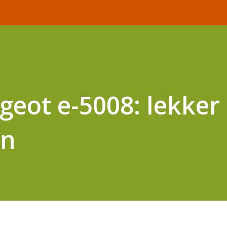
eot e-5008: lekker
en