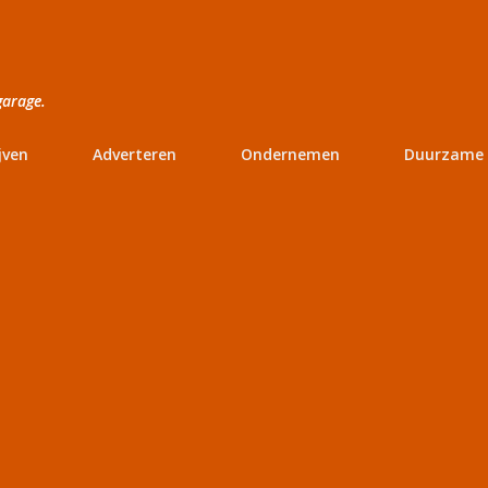
Doorgaan naar hoofdcontent
garage.
jven
Adverteren
Ondernemen
Duurzame 