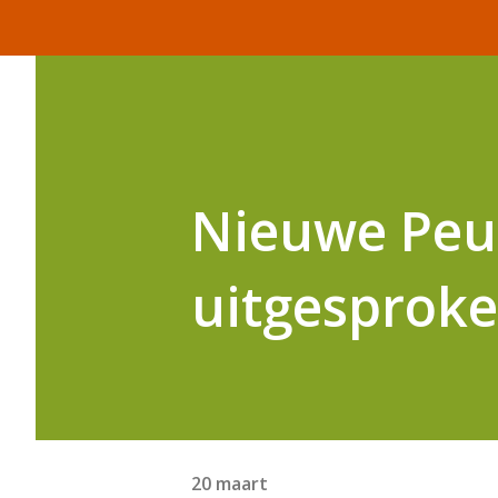
Nieuwe Peug
uitgesprok
20 maart