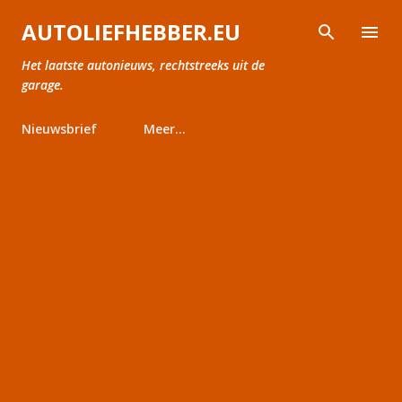
Doorgaan naar hoofdcontent
AUTOLIEFHEBBER.EU
Het laatste autonieuws, rechtstreeks uit de
garage.
Nieuwsbrief
Meer…