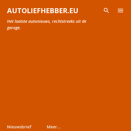
Doorgaan naar hoofdcontent
AUTOLIEFHEBBER.EU
Het laatste autonieuws, rechtstreeks uit de
garage.
Nieuwsbrief
Meer…