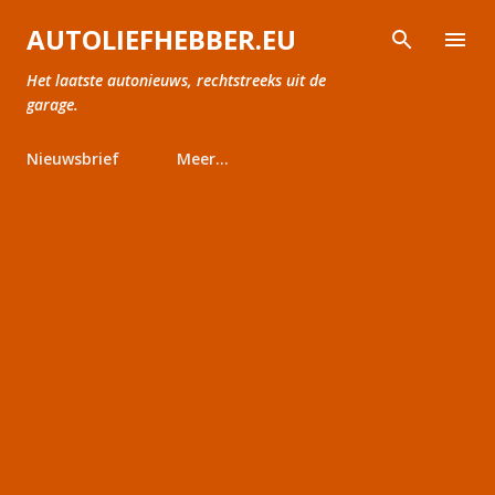
Doorgaan naar hoofdcontent
AUTOLIEFHEBBER.EU
Het laatste autonieuws, rechtstreeks uit de
garage.
Nieuwsbrief
Meer…