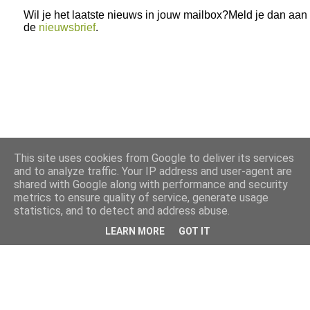
Wil je het laatste nieuws in jouw mailbox?Meld je dan aan
de
nieuwsbrief
.
This site uses cookies from Google to deliver its services
and to analyze traffic. Your IP address and user-agent are
shared with Google along with performance and security
metrics to ensure quality of service, generate usage
statistics, and to detect and address abuse.
LEARN MORE
GOT IT