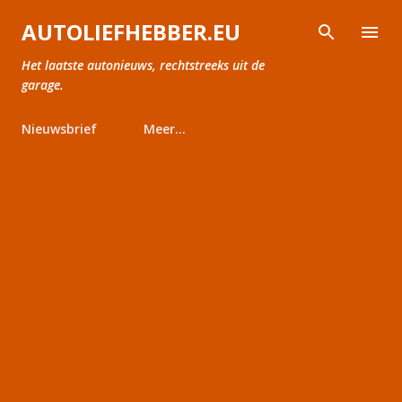
Doorgaan naar hoofdcontent
AUTOLIEFHEBBER.EU
Het laatste autonieuws, rechtstreeks uit de
garage.
Nieuwsbrief
Meer…