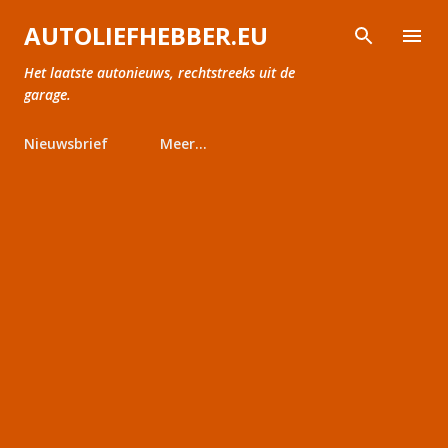
Doorgaan naar hoofdcontent
AUTOLIEFHEBBER.EU
Het laatste autonieuws, rechtstreeks uit de
garage.
Nieuwsbrief
Meer…