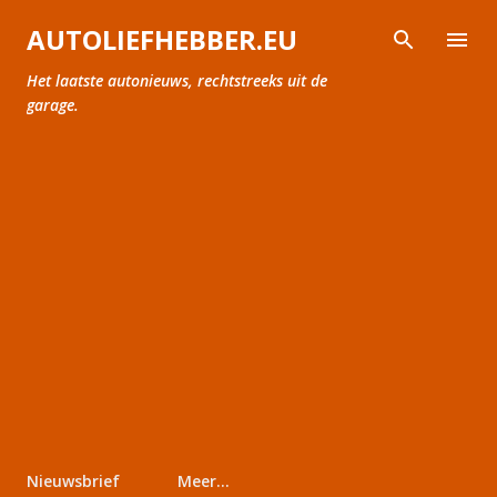
Doorgaan naar hoofdcontent
AUTOLIEFHEBBER.EU
Het laatste autonieuws, rechtstreeks uit de
garage.
Nieuwsbrief
Meer…