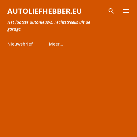
Doorgaan naar hoofdcontent
AUTOLIEFHEBBER.EU
Het laatste autonieuws, rechtstreeks uit de
garage.
Nieuwsbrief
Meer…