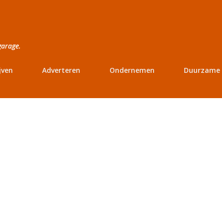
Doorgaan naar hoofdcontent
garage.
jven
Adverteren
Ondernemen
Duurzame 