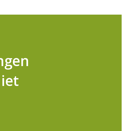
ngen
iet