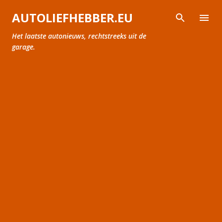
Doorgaan naar hoofdcontent
AUTOLIEFHEBBER.EU
Het laatste autonieuws, rechtstreeks uit de
garage.