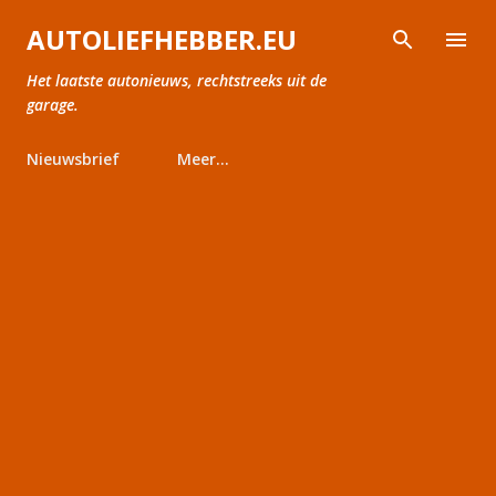
Doorgaan naar hoofdcontent
AUTOLIEFHEBBER.EU
Het laatste autonieuws, rechtstreeks uit de
garage.
Nieuwsbrief
Meer…