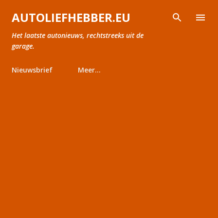
Doorgaan naar hoofdcontent
AUTOLIEFHEBBER.EU
Het laatste autonieuws, rechtstreeks uit de
garage.
Nieuwsbrief
Meer…