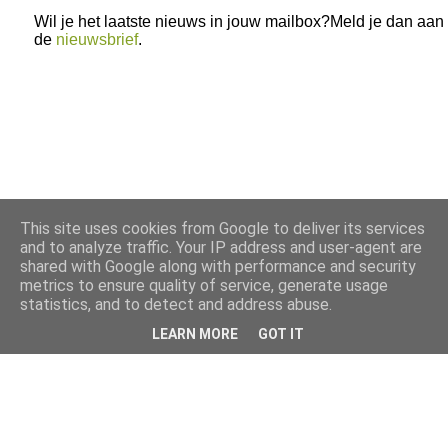
Wil je het laatste nieuws in jouw mailbox?Meld je dan aan
de
nieuwsbrief
.
This site uses cookies from Google to deliver its services
and to analyze traffic. Your IP address and user-agent are
shared with Google along with performance and security
metrics to ensure quality of service, generate usage
statistics, and to detect and address abuse.
LEARN MORE
GOT IT