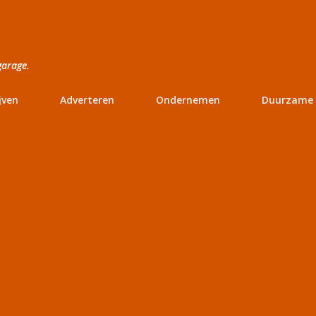
Doorgaan naar hoofdcontent
garage.
jven
Adverteren
Ondernemen
Duurzame 