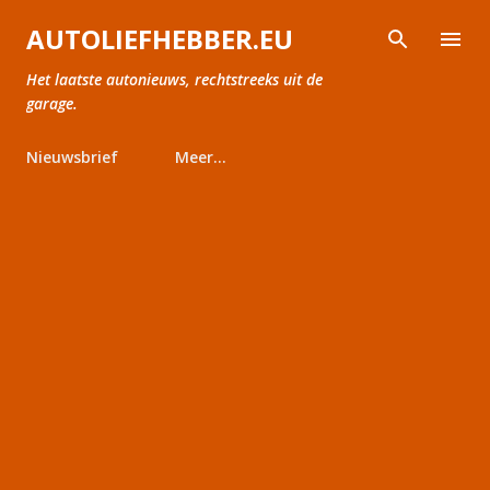
Doorgaan naar hoofdcontent
AUTOLIEFHEBBER.EU
Het laatste autonieuws, rechtstreeks uit de
garage.
Nieuwsbrief
Meer…