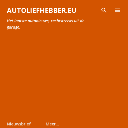
Doorgaan naar hoofdcontent
AUTOLIEFHEBBER.EU
Het laatste autonieuws, rechtstreeks uit de
garage.
Nieuwsbrief
Meer…