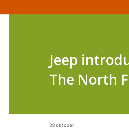
Jeep introd
The North F
28 oktober