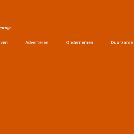
Doorgaan naar hoofdcontent
garage.
jven
Adverteren
Ondernemen
Duurzame 