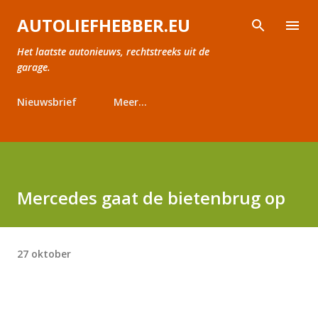
Doorgaan naar hoofdcontent
AUTOLIEFHEBBER.EU
Het laatste autonieuws, rechtstreeks uit de
garage.
Nieuwsbrief
Meer…
Mercedes gaat de bietenbrug op
27 oktober