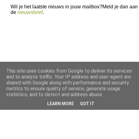
Wil je het laatste nieuws in jouw mailbox?Meld je dan aan
de
nieuwsbrief
.
This site uses cookies from Google to deliver its services
and to analyze traffic. Your IP address and user-agent are
shared with Google along with performance and security
metrics to ensure quality of service, generate usage
statistics, and to detect and address abuse.
LEARN MORE
GOT IT