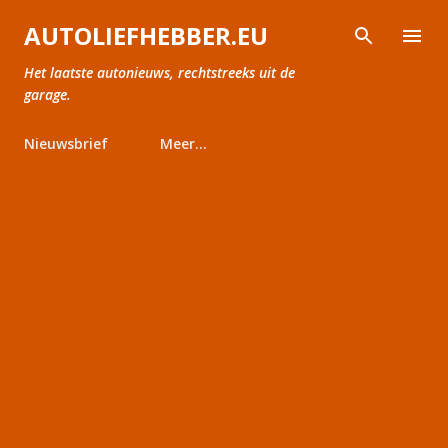
Doorgaan naar hoofdcontent
AUTOLIEFHEBBER.EU
Het laatste autonieuws, rechtstreeks uit de
garage.
Nieuwsbrief
Meer…