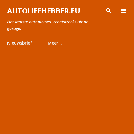
Doorgaan naar hoofdcontent
AUTOLIEFHEBBER.EU
Het laatste autonieuws, rechtstreeks uit de
garage.
Nieuwsbrief
Meer…