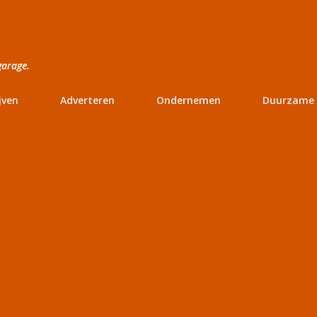
Doorgaan naar hoofdcontent
garage.
jven
Adverteren
Ondernemen
Duurzame 