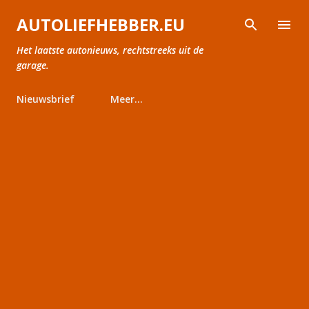
Doorgaan naar hoofdcontent
AUTOLIEFHEBBER.EU
Het laatste autonieuws, rechtstreeks uit de
garage.
Nieuwsbrief
Meer…