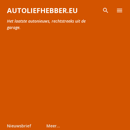
Doorgaan naar hoofdcontent
AUTOLIEFHEBBER.EU
Het laatste autonieuws, rechtstreeks uit de
garage.
Nieuwsbrief
Meer…