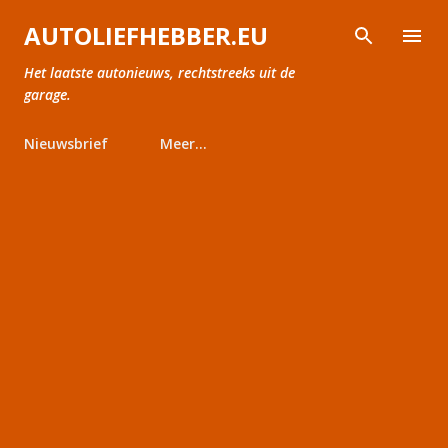
Doorgaan naar hoofdcontent
AUTOLIEFHEBBER.EU
Het laatste autonieuws, rechtstreeks uit de
garage.
Nieuwsbrief
Meer…