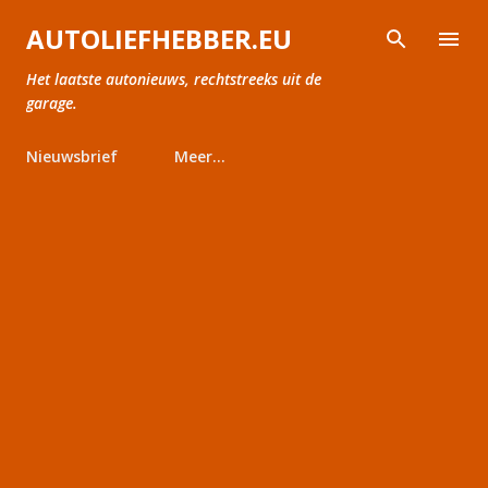
Doorgaan naar hoofdcontent
AUTOLIEFHEBBER.EU
Het laatste autonieuws, rechtstreeks uit de
garage.
Nieuwsbrief
Meer…