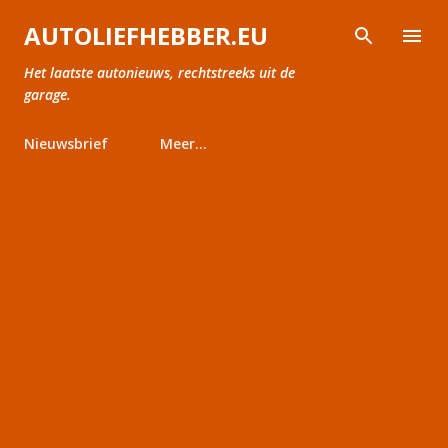
Doorgaan naar hoofdcontent
AUTOLIEFHEBBER.EU
Het laatste autonieuws, rechtstreeks uit de
garage.
Nieuwsbrief
Meer…