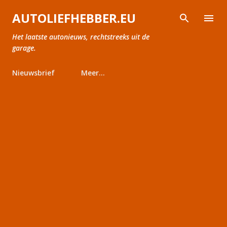
Doorgaan naar hoofdcontent
AUTOLIEFHEBBER.EU
Het laatste autonieuws, rechtstreeks uit de
garage.
Nieuwsbrief
Meer…