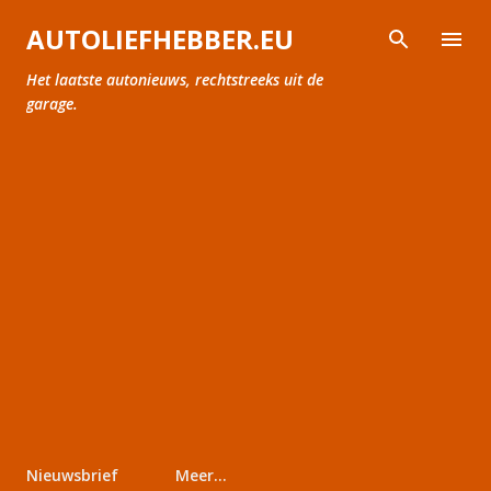
Doorgaan naar hoofdcontent
AUTOLIEFHEBBER.EU
Het laatste autonieuws, rechtstreeks uit de
garage.
Nieuwsbrief
Meer…