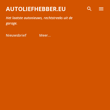
Doorgaan naar hoofdcontent
AUTOLIEFHEBBER.EU
Het laatste autonieuws, rechtstreeks uit de
garage.
Nieuwsbrief
Meer…