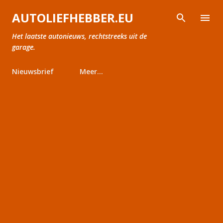
Doorgaan naar hoofdcontent
AUTOLIEFHEBBER.EU
Het laatste autonieuws, rechtstreeks uit de
garage.
Nieuwsbrief
Meer…