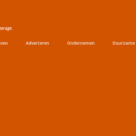
Doorgaan naar hoofdcontent
garage.
jven
Adverteren
Ondernemen
Duurzame 