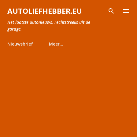
Doorgaan naar hoofdcontent
AUTOLIEFHEBBER.EU
Het laatste autonieuws, rechtstreeks uit de
garage.
Nieuwsbrief
Meer…