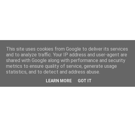
This site uses cookies from Google to deliver its services
and to analyze traffic. Your IP address and user-agent are
shared with Google along with performance and security
metrics to ensure quality of service, generate usage
statistics, and to detect and address abuse.
LEARN MORE
GOT IT