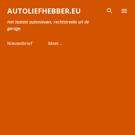
Doorgaan naar hoofdcontent
AUTOLIEFHEBBER.EU
Het laatste autonieuws, rechtstreeks uit de
garage.
Nieuwsbrief
Meer…