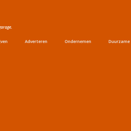
Doorgaan naar hoofdcontent
garage.
jven
Adverteren
Ondernemen
Duurzame 