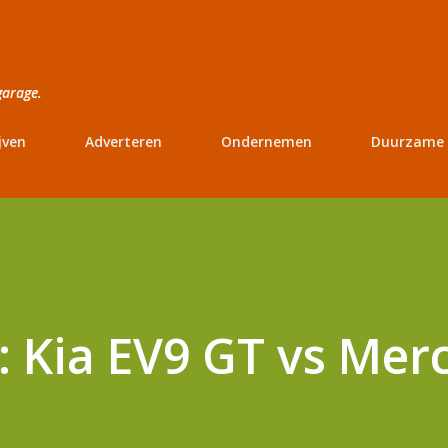
Doorgaan naar hoofdcontent
garage.
jven
Adverteren
Ondernemen
Duurzame 
g: Kia EV9 GT vs Mer