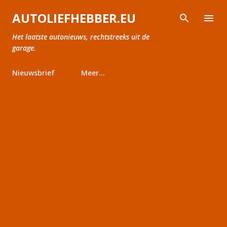
Doorgaan naar hoofdcontent
AUTOLIEFHEBBER.EU
Het laatste autonieuws, rechtstreeks uit de
garage.
Nieuwsbrief
Meer…