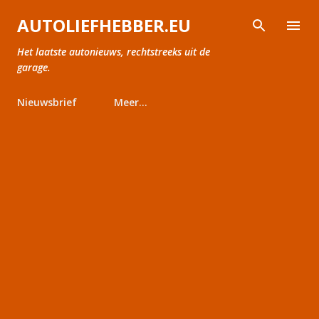
Doorgaan naar hoofdcontent
AUTOLIEFHEBBER.EU
Het laatste autonieuws, rechtstreeks uit de
garage.
Nieuwsbrief
Meer…