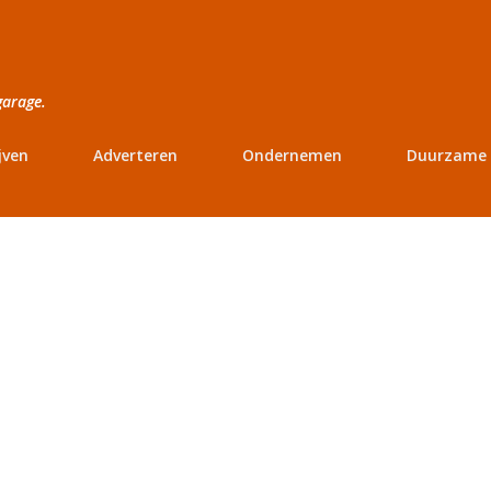
Doorgaan naar hoofdcontent
garage.
jven
Adverteren
Ondernemen
Duurzame 