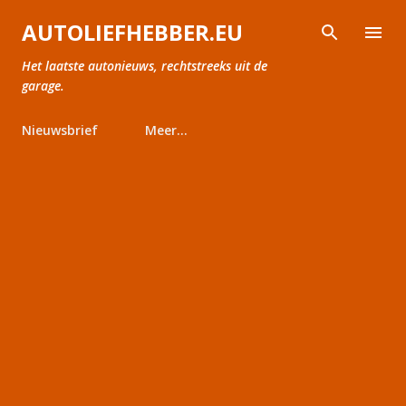
Doorgaan naar hoofdcontent
AUTOLIEFHEBBER.EU
Het laatste autonieuws, rechtstreeks uit de
garage.
Nieuwsbrief
Meer…