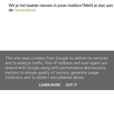
Wil je het laatste nieuws in jouw mailbox?Meld je dan aan
de
nieuwsbrief
.
This site uses cookies from Google to deliver its services
and to analyze traffic. Your IP address and user-agent are
shared with Google along with performance and security
metrics to ensure quality of service, generate usage
statistics, and to detect and address abuse.
LEARN MORE
GOT IT