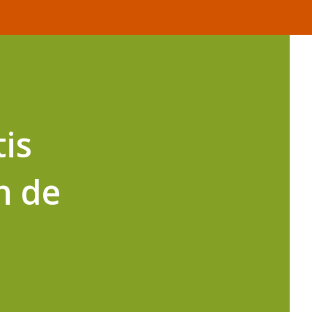
is
n de