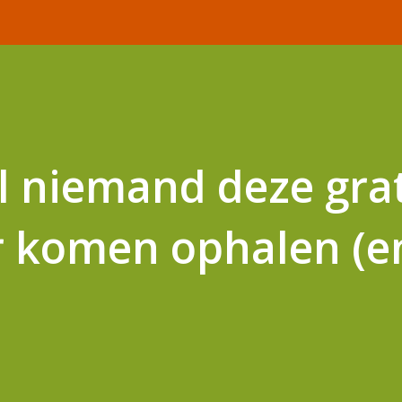
il niemand deze grat
r komen ophalen (e