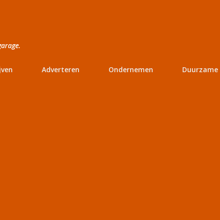
Doorgaan naar hoofdcontent
garage.
jven
Adverteren
Ondernemen
Duurzame 