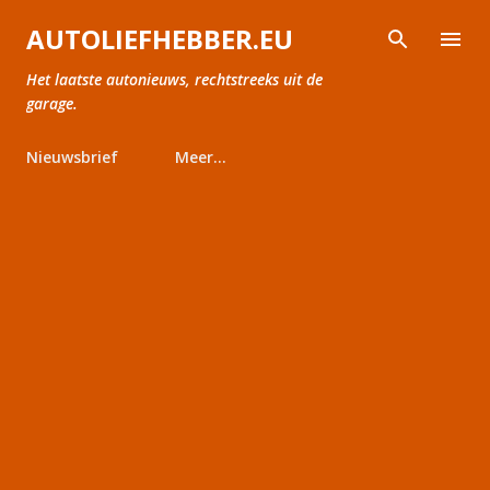
Doorgaan naar hoofdcontent
AUTOLIEFHEBBER.EU
Het laatste autonieuws, rechtstreeks uit de
garage.
Nieuwsbrief
Meer…